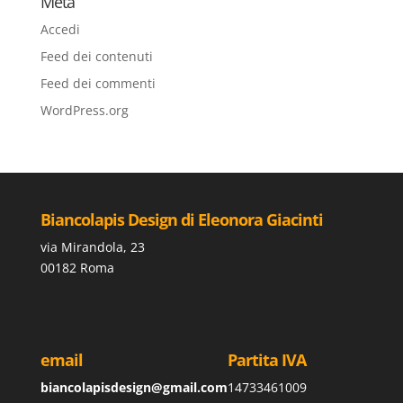
Meta
Accedi
Feed dei contenuti
Feed dei commenti
WordPress.org
Biancolapis Design di Eleonora Giacinti
via Mirandola, 23
00182 Roma
email
Partita IVA
biancolapisdesign@gmail.com
14733461009