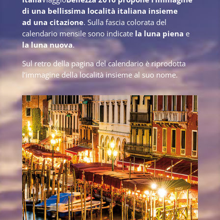
di una bellissima località italiana insieme
ad una citazione
. Sulla fascia colorata del
calendario mensile sono indicate
la luna piena
e
la luna nuova
.
Sul retro della pagina del calendario è riprodotta
l’immagine della località insieme al suo nome.