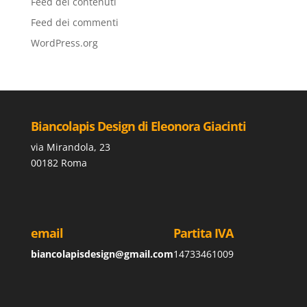
Feed dei contenuti
Feed dei commenti
WordPress.org
Biancolapis Design di Eleonora Giacinti
via Mirandola, 23
00182 Roma
email
Partita IVA
biancolapisdesign@gmail.com
14733461009