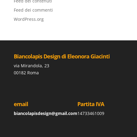
Feed dei contenuti
Feed dei commenti
WordPress.org
Biancolapis Design di Eleonora Giacinti
via Mirandola, 23
00182 Roma
email
Partita IVA
biancolapisdesign@gmail.com
14733461009